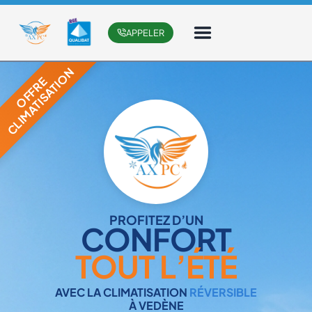
Aller
Panneau de gestion des cookies
au
APPELER
contenu
PROFITEZ D’UN
CONFORT
TOUT L’ÉTÉ
AVEC LA CLIMATISATION
RÉVERSIBLE
À VEDÈNE