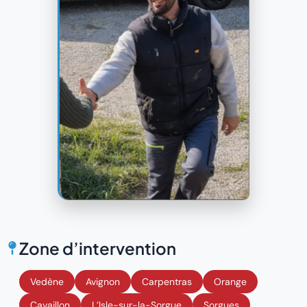
Zone d’intervention
Vedène
Avignon
Carpentras
Orange
Cavaillon
L’Isle-sur-la-Sorgue
Sorgues