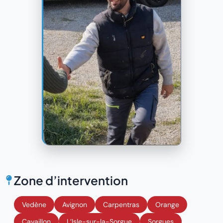
Zone d’intervention
Vedène
Avignon
Carpentras
Orange
Cavaillon
L’Isle-sur-la-Sorgue
Sorgues