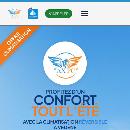
Aller
Panneau de gestion des cookies
au
APPELER
contenu
PROFITEZ D’UN
CONFORT
TOUT L’ÉTÉ
AVEC LA CLIMATISATION
RÉVERSIBLE
À VEDÈNE